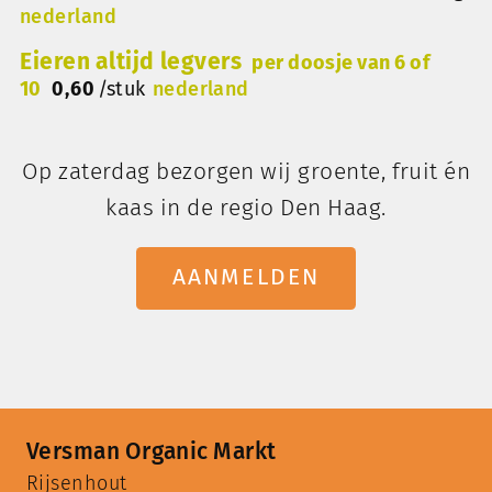
nederland
Eieren altijd legvers
per doosje van 6 of
10
0,60
/
stuk
nederland
Op zaterdag bezorgen wij groente, fruit én
kaas in de regio Den Haag.
AANMELDEN
Versman Organic Markt
Rijsenhout