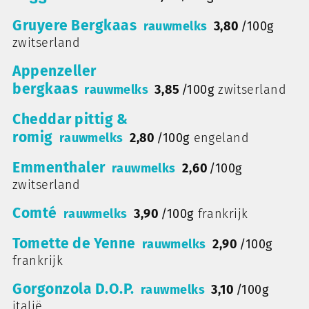
Gruyere Bergkaas
rauwmelks
3,80
/
100g
zwitserland
Appenzeller
bergkaas
rauwmelks
3,85
/
100g
zwitserland
Cheddar pittig &
romig
rauwmelks
2,80
/
100g
engeland
Emmenthaler
rauwmelks
2,60
/
100g
zwitserland
Comté
rauwmelks
3,90
/
100g
frankrijk
Tomette de Yenne
rauwmelks
2,90
/
100g
frankrijk
Gorgonzola D.O.P.
rauwmelks
3,10
/
100g
italië