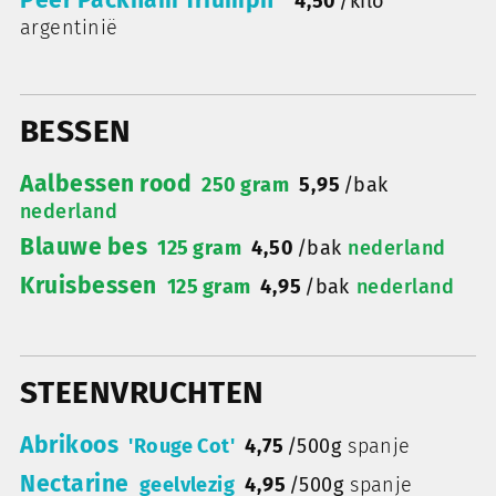
Peer Packham Triumph
4,50
/
kilo
argentinië
BESSEN
Aalbessen rood
250 gram
5,95
/
bak
nederland
Blauwe bes
125 gram
4,50
/
bak
nederland
Kruisbessen
125 gram
4,95
/
bak
nederland
STEENVRUCHTEN
Abrikoos
'Rouge Cot'
4,75
/
500g
spanje
Nectarine
geelvlezig
4,95
/
500g
spanje